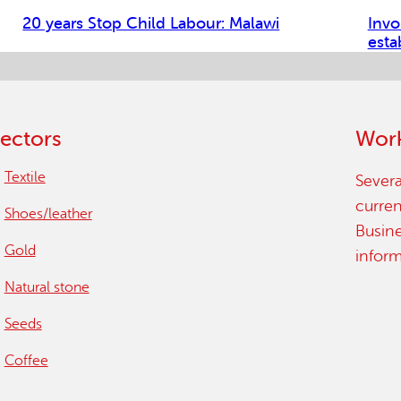
20 years Stop Child Labour: Malawi
Invo
esta
ectors
Work
Textile
Severa
curren
Shoes/leather
Busin
Gold
infor
Natural stone
Seeds
Coffee