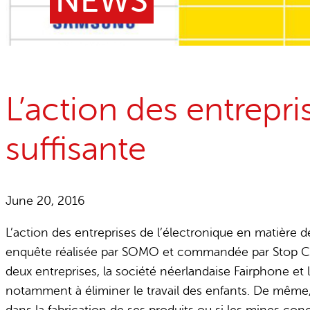
NEWS
Child Labour free zones
Contact
L’action des entrepri
suffisante
June 20, 2016
L’action des entreprises de l’électronique en matière de 
enquête réalisée par SOMO et commandée par Stop Child
deux entreprises, la société néerlandaise Fairphone et la
notamment à éliminer le travail des enfants. De même, i
dans la fabrication de ses produits ou si les mines conc